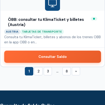
ÖBB: consultar tu KlimaTicket y billetes
(Austria)
AUSTRIA
TARJETAS DE TRANSPORTE
Consulta tu KlimaTicket, billetes y abonos de los trenes OBB
en la app OBB o en…
Consultar Saldo
1
2
3
…
8
»
Paginación
Siguiente
de
entradas