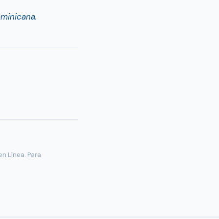
ominicana
.
en Línea. Para