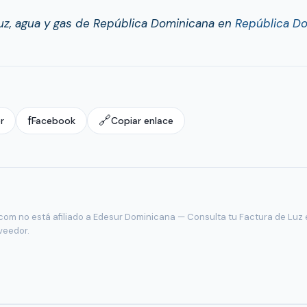
luz, agua y gas de República Dominicana en
República D
f
🔗
r
Facebook
Copiar enlace
com no está afiliado a Edesur Dominicana — Consulta tu Factura de Luz 
oveedor.