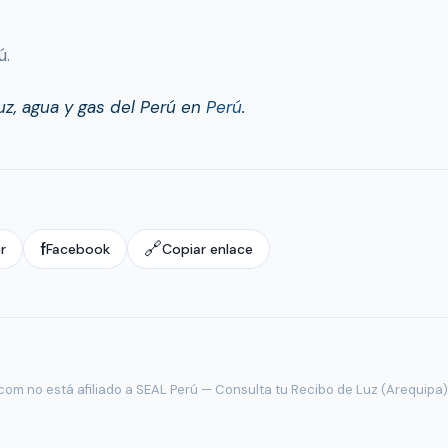
ú.
uz, agua y gas del Perú en
Perú
.
f
🔗
r
Facebook
Copiar enlace
com no está afiliado a SEAL Perú — Consulta tu Recibo de Luz (Arequipa)