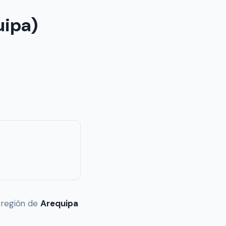
uipa)
a región de
Arequipa