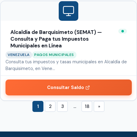
Alcaldía de Barquisimeto (SEMAT) —
Consulta y Paga tus Impuestos
Municipales en Línea
VENEZUELA
PAGOS MUNICIPALES
Consulta tus impuestos y tasas municipales en Alcaldía de
Barquisimeto, en Vene…
Consultar Saldo
1
2
3
…
18
»
Paginación
Siguiente
de
entradas