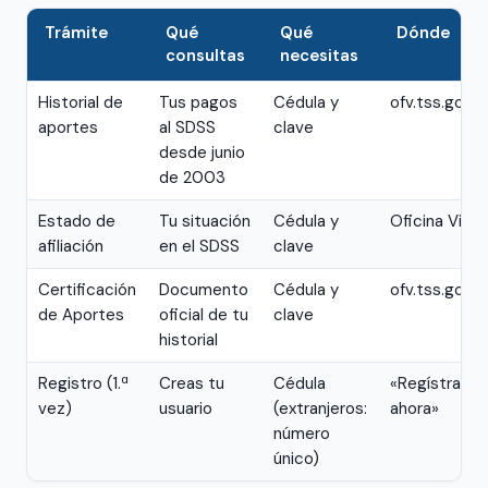
Trámite
Qué
Qué
Dónde
consultas
necesitas
Historial de
Tus pagos
Cédula y
ofv.tss.gob.
aportes
al SDSS
clave
desde junio
de 2003
Estado de
Tu situación
Cédula y
Oficina Virtu
afiliación
en el SDSS
clave
Certificación
Documento
Cédula y
ofv.tss.gob.
de Aportes
oficial de tu
clave
historial
Registro (1.ª
Creas tu
Cédula
«Regístrate
vez)
usuario
(extranjeros:
ahora»
número
único)