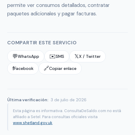
permite ver consumos detallados, contratar
paquetes adicionales y pagar facturas.
COMPARTIR ESTE SERVICIO
💬
✉️
𝕏
WhatsApp
SMS
X / Twitter
f
🔗
Facebook
Copiar enlace
Última verificación:
3 de julio de 2026
Esta página es informativa. ConsultaDeSaldo.com no está
afiliado a Setel. Para consultas oficiales visita
www.shetland.gov.uk
.