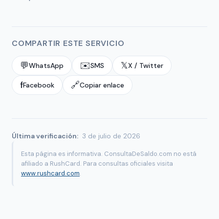
COMPARTIR ESTE SERVICIO
💬
✉️
𝕏
WhatsApp
SMS
X / Twitter
f
🔗
Facebook
Copiar enlace
Última verificación:
3 de julio de 2026
Esta página es informativa. ConsultaDeSaldo.com no está
afiliado a RushCard. Para consultas oficiales visita
www.rushcard.com
.