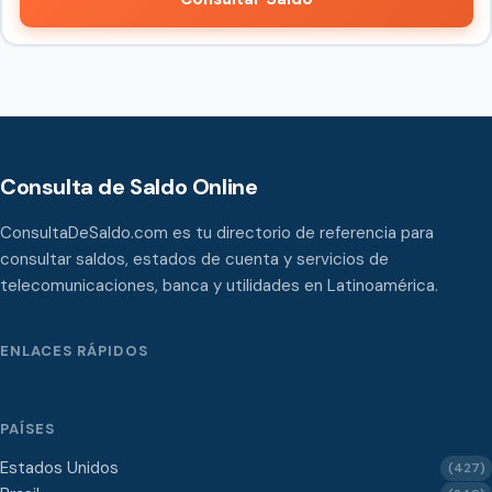
Consulta de Saldo Online
ConsultaDeSaldo.com es tu directorio de referencia para
consultar saldos, estados de cuenta y servicios de
telecomunicaciones, banca y utilidades en Latinoamérica.
ENLACES RÁPIDOS
PAÍSES
Estados Unidos
(427)