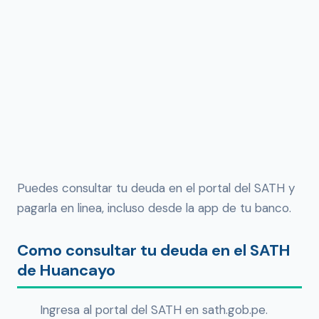
Puedes consultar tu deuda en el portal del SATH y
pagarla en linea, incluso desde la app de tu banco.
Como consultar tu deuda en el SATH
de Huancayo
Ingresa al portal del SATH en sath.gob.pe.