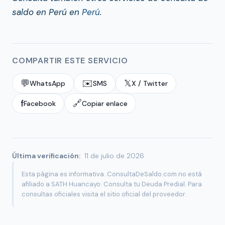
saldo en Perú en
Perú
.
COMPARTIR ESTE SERVICIO
💬
✉️
𝕏
WhatsApp
SMS
X / Twitter
f
🔗
Facebook
Copiar enlace
Última verificación:
11 de julio de 2026
Esta página es informativa. ConsultaDeSaldo.com no está
afiliado a SATH Huancayo: Consulta tu Deuda Predial. Para
consultas oficiales visita el sitio oficial del proveedor.