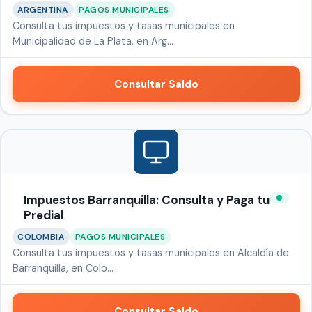
ARGENTINA
PAGOS MUNICIPALES
Consulta tus impuestos y tasas municipales en
Municipalidad de La Plata, en Arg…
Consultar Saldo
Impuestos Barranquilla: Consulta y Paga tu
Predial
COLOMBIA
PAGOS MUNICIPALES
Consulta tus impuestos y tasas municipales en Alcaldía de
Barranquilla, en Colo…
Consultar Saldo