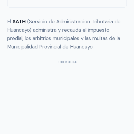
El
SATH
(Servicio de Administracion Tributaria de
Huancayo) administra y recauda el impuesto
predial, los arbitrios municipales y las multas de la
Municipalidad Provincial de Huancayo.
PUBLICIDAD