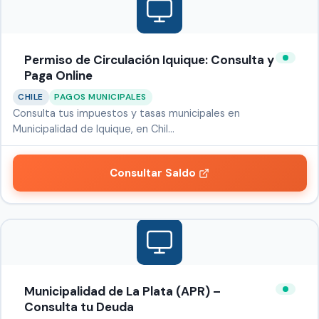
Permiso de Circulación Iquique: Consulta y
Paga Online
CHILE
PAGOS MUNICIPALES
Consulta tus impuestos y tasas municipales en
Municipalidad de Iquique, en Chil…
Consultar Saldo
Municipalidad de La Plata (APR) –
Consulta tu Deuda