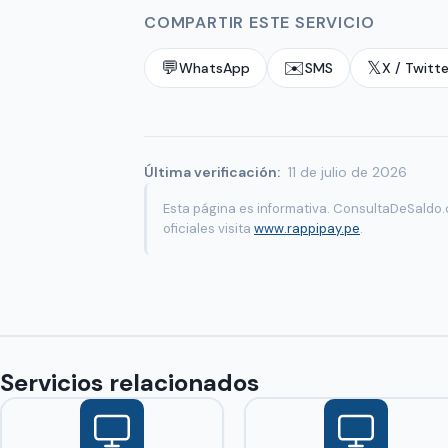
COMPARTIR ESTE SERVICIO
💬
✉️
𝕏
WhatsApp
SMS
X / Twitte
Última verificación:
11 de julio de 2026
Esta página es informativa. ConsultaDeSaldo.c
oficiales visita
www.rappipay.pe
.
Servicios relacionados