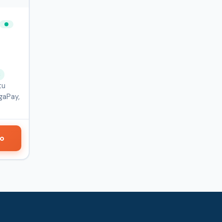
S
tu
rgaPay,
do