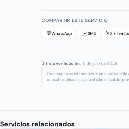
COMPARTIR ESTE SERVICIO
💬
✉️
𝕏
WhatsApp
SMS
X / Twitte
Última verificación:
11 de julio de 2026
Esta página es informativa. ConsultaDeSaldo.c
consultas oficiales visita el sitio oficial del pr
Servicios relacionados