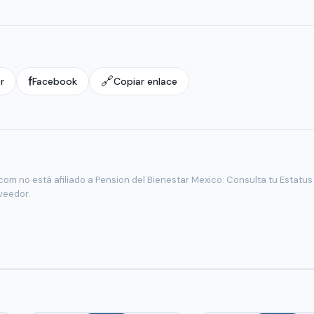
f
🔗
r
Facebook
Copiar enlace
om no está afiliado a Pension del Bienestar Mexico: Consulta tu Estatus
oveedor.