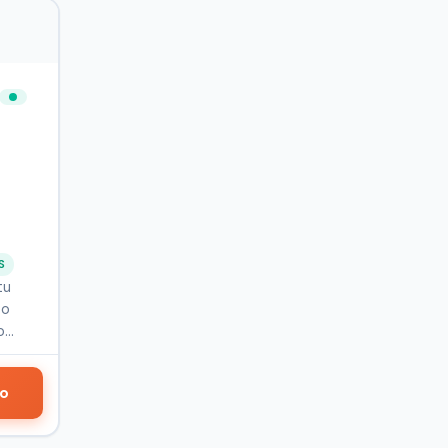
S
tu
 o
o
do