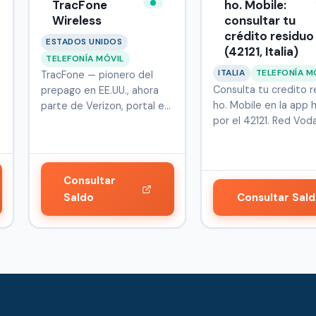
TracFone
ho. Mobile:
Wireless
consultar tu
crédito residuo
ESTADOS UNIDOS
(42121, Italia)
TELEFONÍA MÓVIL
ITALIA
TELEFONÍA M
TracFone — pionero del
Consulta tu credito r
prepago en EE.UU., ahora
ho. Mobile en la app h
parte de Verizon, portal en
por el 42121. Red Vod
esp…
Consultar
Saldo
Consultar Sal