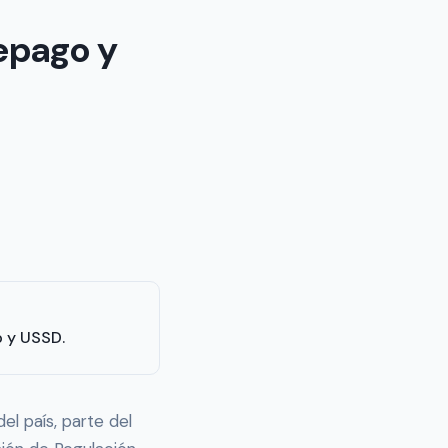
epago y
b y USSD.
l país, parte del