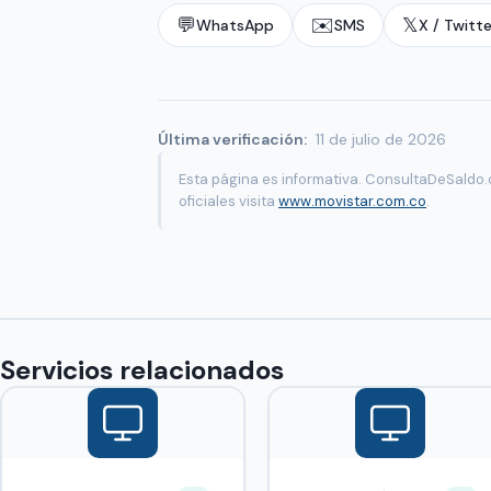
💬
✉️
𝕏
WhatsApp
SMS
X / Twitte
Última verificación:
11 de julio de 2026
Esta página es informativa. ConsultaDeSaldo.
oficiales visita
www.movistar.com.co
.
Servicios relacionados