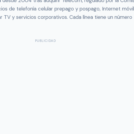
 desde 2004 tras adquirir Telecom, regulado por la Comis
ios de telefonía celular prepago y pospago, Internet móvi
tar TV y servicios corporativos. Cada línea tiene un número
PUBLICIDAD