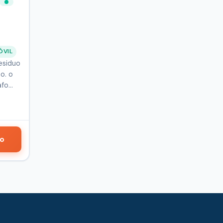
ÓVIL
esiduo
o. o
afo…
do