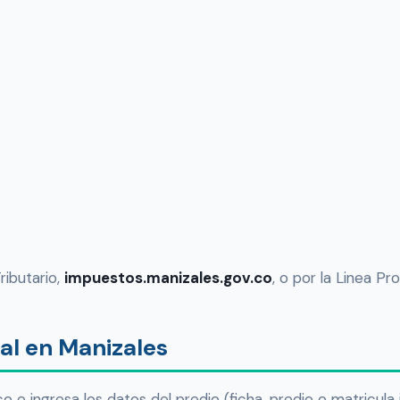
ributario,
impuestos.manizales.gov.co
, o por la Linea P
al en Manizales
 e ingresa los datos del predio (ficha, predio o matricula i