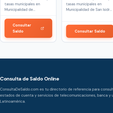
tasas municipales en
tasas municipales en
Municipalidad de
Municipalidad de San Isidro,
Curridabat, en C…
en P…
Consultar
Saldo
Consultar Saldo
Consulta de Saldo Online
ConsultaDeSaldo.com es tu directorio de referencia para consult
estados de cuenta y servicios de telecomunicaciones, banca y u
Latinoamérica.