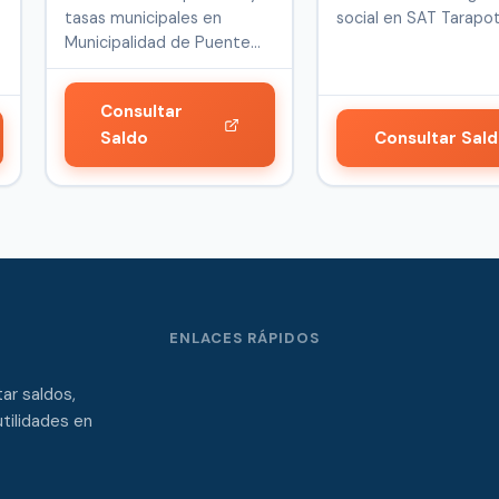
tasas municipales en
social en SAT Tarapot
Municipalidad de Puente
Perú.
Alto, en …
Consultar
Saldo
Consultar Sal
ENLACES RÁPIDOS
ar saldos,
tilidades en