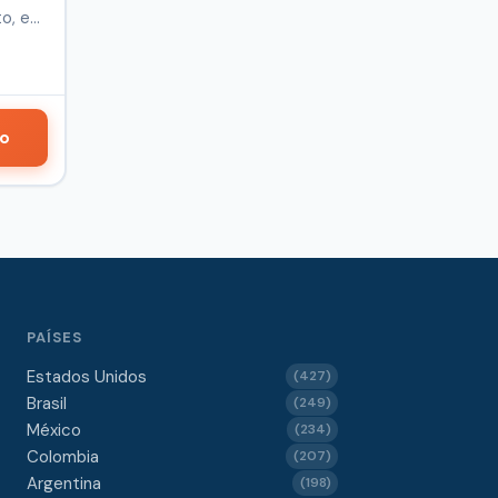
o, en
do
PAÍSES
Estados Unidos
(427)
Brasil
(249)
México
(234)
Colombia
(207)
Argentina
(198)