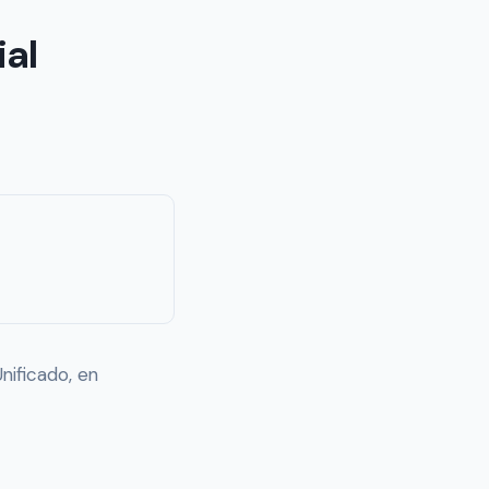
ial
nificado, en