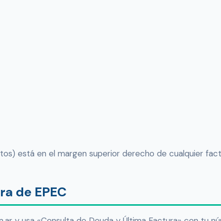
itos) está en el margen superior derecho de cualquier fact
ura de EPEC
.ar y usa «Consulta de Deuda y Última Factura» con tu n