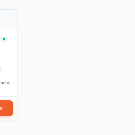
cache,
do