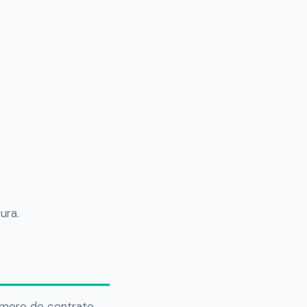
ura.
úmero de contrato