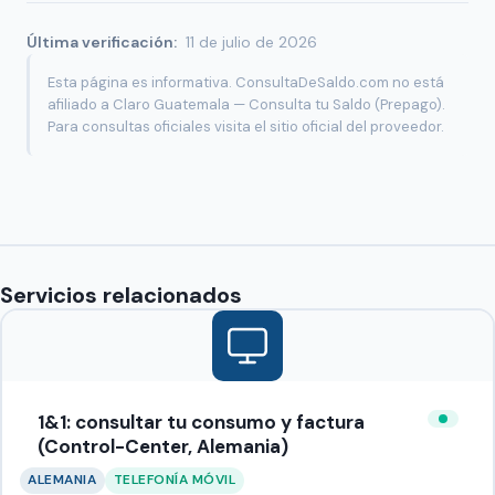
Última verificación:
11 de julio de 2026
Esta página es informativa. ConsultaDeSaldo.com no está
afiliado a Claro Guatemala — Consulta tu Saldo (Prepago).
Para consultas oficiales visita el sitio oficial del proveedor.
Servicios relacionados
1&1: consultar tu consumo y factura
(Control-Center, Alemania)
ALEMANIA
TELEFONÍA MÓVIL