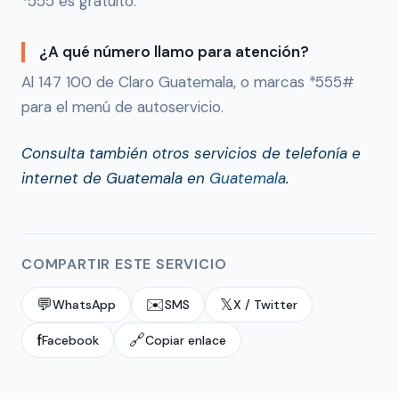
*555 es gratuito.
¿A qué número llamo para atención?
Al 147 100 de Claro Guatemala, o marcas *555#
para el menú de autoservicio.
Consulta también otros servicios de telefonía e
internet de Guatemala en
Guatemala
.
COMPARTIR ESTE SERVICIO
💬
✉️
𝕏
WhatsApp
SMS
X / Twitter
f
🔗
Facebook
Copiar enlace