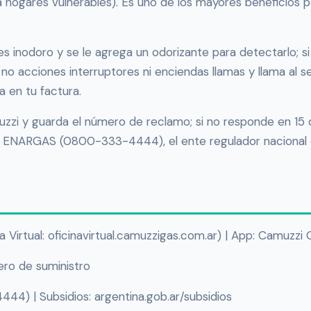
ogares vulnerables). Es uno de los mayores beneficios pa
es inodoro y se le agrega un odorizante para detectarlo; si s
, no acciones interruptores ni enciendas llamas y llama al s
a en tu factura.
zi y guarda el número de reclamo; si no responde en 15 dí
al ENARGAS (0800-333-4444), el ente regulador nacional 
na Virtual: oficinavirtual.camuzzigas.com.ar) | App: Camuzzi
ero de suministro
) | Subsidios: argentina.gob.ar/subsidios