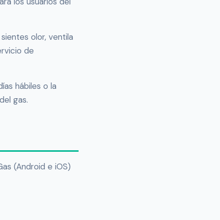
ra los usuarios del
ientes olor, ventila
ervicio de
as hábiles o la
del gas.
 Gas (Android e iOS)