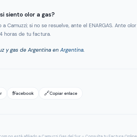
i siento olor a gas?
 a Camuzzi; si no se resuelve, ante el ENARGAS. Ante olor 
4 horas de tu factura.
uz y gas de Argentina en
Argentina
.
f
🔗
r
Facebook
Copiar enlace
com no está afiliado a Camuzzi Gas del Sur – Consulta tu Factura Online