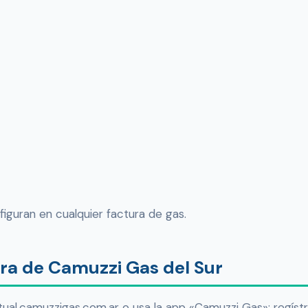
figuran en cualquier factura de gas.
ra de Camuzzi Gas del Sur
rtual.camuzzigas.com.ar o usa la app «Camuzzi Gas»; regíst