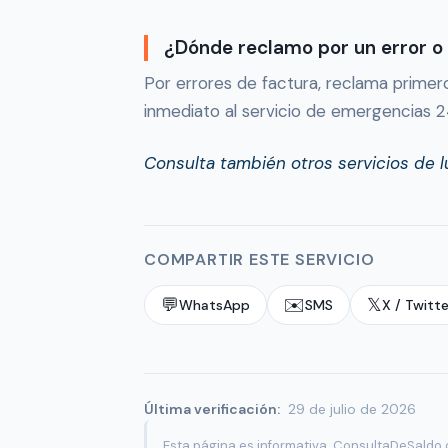
¿Dónde reclamo por un error o s
Por errores de factura, reclama primero
inmediato al servicio de emergencias 2
Consulta también otros servicios de l
COMPARTIR ESTE SERVICIO
💬
✉️
𝕏
WhatsApp
SMS
X / Twitte
Última verificación:
29 de julio de 2026
Esta página es informativa. ConsultaDeSaldo.