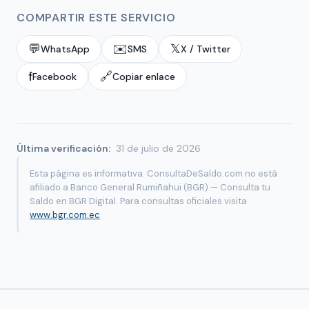
COMPARTIR ESTE SERVICIO
💬
✉️
𝕏
WhatsApp
SMS
X / Twitter
f
🔗
Facebook
Copiar enlace
Última verificación:
31 de julio de 2026
Esta página es informativa. ConsultaDeSaldo.com no está
afiliado a Banco General Rumiñahui (BGR) — Consulta tu
Saldo en BGR Digital. Para consultas oficiales visita
www.bgr.com.ec
.