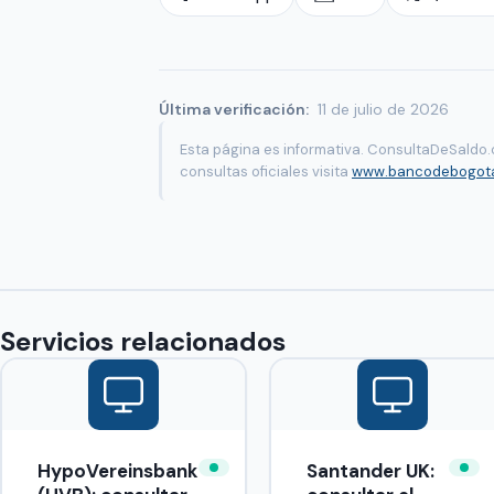
Última verificación:
11 de julio de 2026
Esta página es informativa. ConsultaDeSaldo.
consultas oficiales visita
www.bancodebogot
Servicios relacionados
HypoVereinsbank
Santander UK: