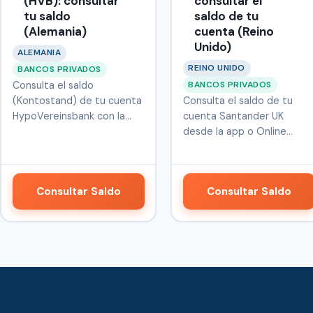
(HVB): consultar
consultar el
tu saldo
saldo de tu
(Alemania)
cuenta (Reino
Unido)
ALEMANIA
REINO UNIDO
BANCOS PRIVADOS
BANCOS PRIVADOS
Consulta el saldo
(Kontostand) de tu cuenta
Consulta el saldo de tu
HypoVereinsbank con la
cuenta Santander UK
app HVB Mobi…
desde la app o Online
Banking, con …
Consultar Saldo
Consultar Saldo