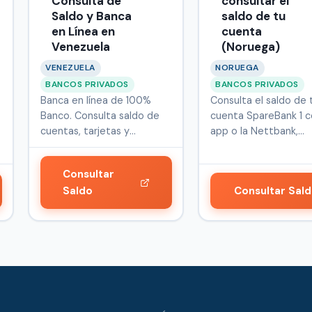
Consulta de
consultar el
Saldo y Banca
saldo de tu
en Línea en
cuenta
Venezuela
(Noruega)
VENEZUELA
NORUEGA
BANCOS PRIVADOS
BANCOS PRIVADOS
Banca en línea de 100%
Consulta el saldo de 
Banco. Consulta saldo de
cuenta SpareBank 1 c
cuentas, tarjetas y
app o la Nettbank,
servicios f…
entrando c…
Consultar
Saldo
Consultar Sal