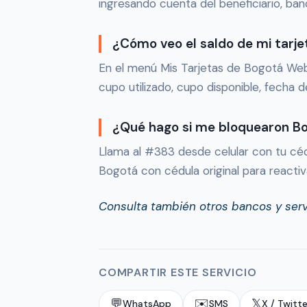
ingresando cuenta del beneficiario, ba
¿Cómo veo el saldo de mi tarje
En el menú Mis Tarjetas de Bogotá Web
cupo utilizado, cupo disponible, fecha 
¿Qué hago si me bloquearon B
Llama al #383 desde celular con tu cé
Bogotá con cédula original para reactiva
Consulta también otros bancos y serv
COMPARTIR ESTE SERVICIO
💬
✉️
𝕏
WhatsApp
SMS
X / Twitte