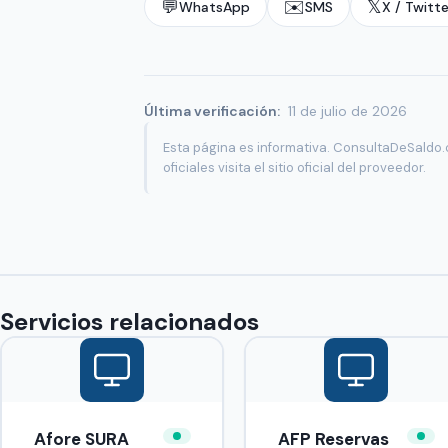
💬
✉️
𝕏
WhatsApp
SMS
X / Twitte
Última verificación:
11 de julio de 2026
Esta página es informativa. ConsultaDeSaldo.c
oficiales visita el sitio oficial del proveedor.
Servicios relacionados
Afore SURA
AFP Reservas