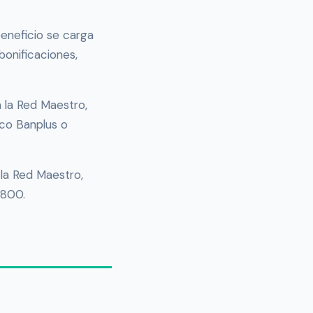
.
beneficio se carga
bonificaciones,
a la Red Maestro,
nco Banplus o
 la Red Maestro,
9800.