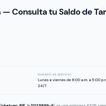
 — Consulta tu Saldo de Tar
HORARIO DE SERVICIO:
Lunes a viernes de 8:00 a.m. a 5:00 p
24/7.
Ticketven, RIF J-31149896-6
) es una empresa 100% ven