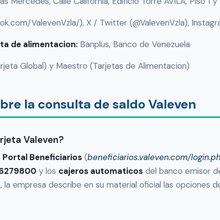
Las Mercedes, Calle California, Edificio Torre AVILA, Piso 1 
.com/ValevenVzla/), X / Twitter (@ValevenVzla), Instag
ta de alimentacion:
Banplus, Banco de Venezuela
jeta Global) y Maestro (Tarjetas de Alimentacion)
bre la consulta de saldo Valeven
rjeta Valeven?
l
Portal Beneficiarios
(
beneficiarios.valeven.com/login.p
-6279800
y los
cajeros automaticos
del banco emisor de 
 la empresa describe en su material oficial las opciones 