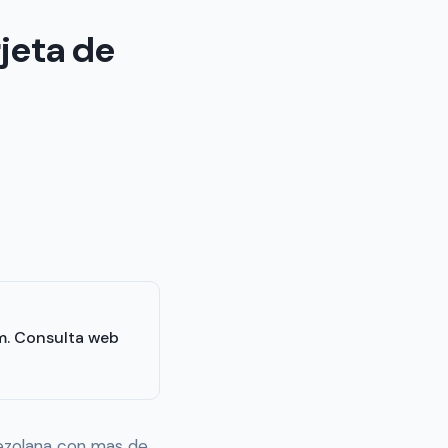
jeta de
.m. Consulta web
ezolana con mas de