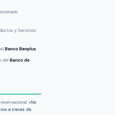
ncionado
ductos y Servicios.
del
Banco Banplus
.
s del
Banco de
nivel nacional.
«No
ios a traves de