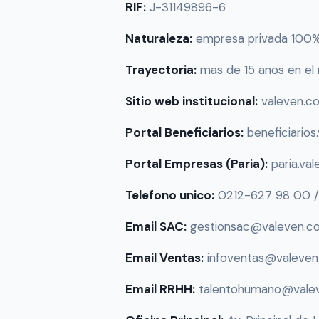
RIF:
J-31149896-6
Naturaleza:
empresa privada 100% v
Trayectoria:
mas de 15 anos en el
Sitio web institucional:
valeven.co
Portal Beneficiarios:
beneficiarios
Portal Empresas (Paria):
paria.val
Telefono unico:
0212-627 98 00 
Email SAC:
gestionsac@valeven.c
Email Ventas:
infoventas@valeve
Email RRHH:
talentohumano@vale