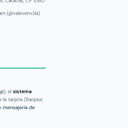
y 4, Caracas, CP 1060
ram (@valevenvzla)
hp
), el
sistema
la tarjeta (Banplus
de
mensajeria de