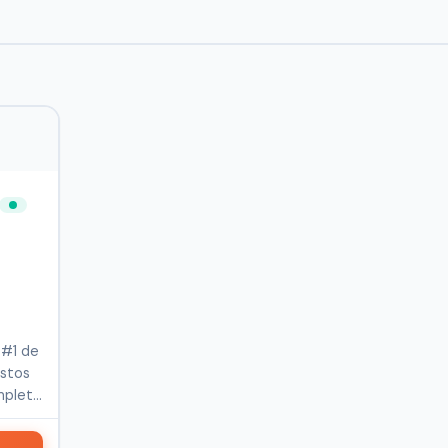
 #1 de
estos
mpleta