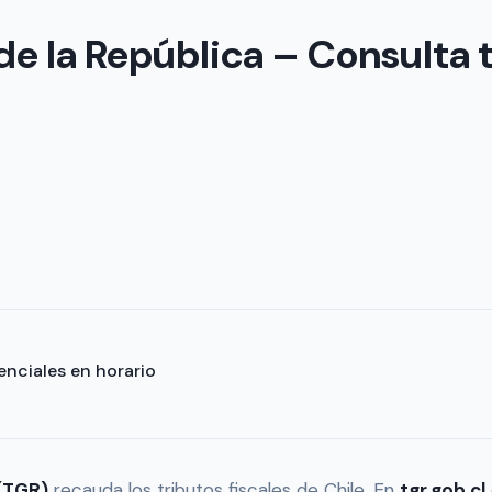
de la República – Consulta
enciales en horario
 (TGR)
recauda los tributos fiscales de Chile. En
tgr.gob.cl