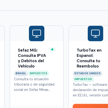
Sefaz MG:
TurboTax en
Consulta IPVA
Espanol:
y Debitos del
Consulta tu
Vehiculo
Reembolso
BRASIL
IMPUESTOS
ESTADOS UNIDOS
Consulta tu situación
IMPUESTOS
tributaria o de seguridad
TurboTax — software
social en Sefaz Minas
declaración de impu
Gerais, e…
en EE.UU., versión co
…