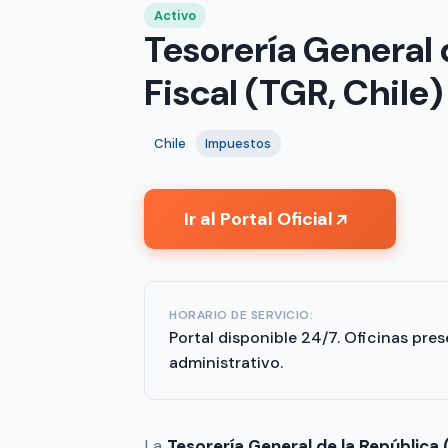
Activo
Tesorería General 
Fiscal (TGR, Chile)
Chile
Impuestos
Ir al Portal Oficial
↗
HORARIO DE SERVICIO:
Portal disponible 24/7. Oficinas pres
administrativo.
La
Tesorería General de la República