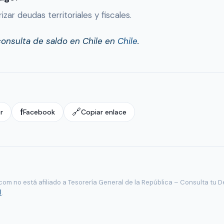
zar deudas territoriales y fiscales.
consulta de saldo en Chile en
Chile
.
f
🔗
r
Facebook
Copiar enlace
om no está afiliado a Tesorería General de la República – Consulta tu D
l
.