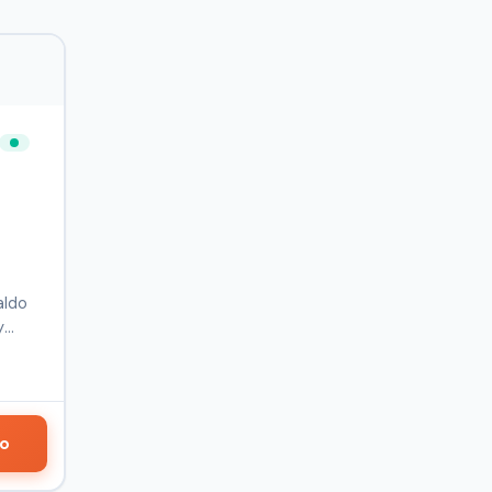
aldo
y
do