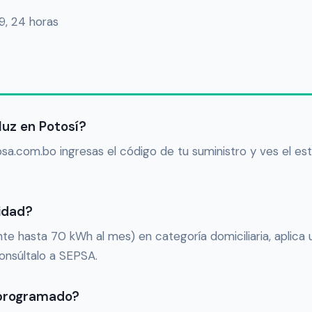
9, 24 horas
luz en Potosí?
a.com.bo ingresas el código de tu suministro y ves el es
nidad?
e hasta 70 kWh al mes) en categoría domiciliaria, aplica
consúltalo a SEPSA.
s programado?