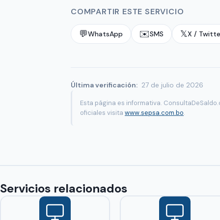
COMPARTIR ESTE SERVICIO
💬
✉️
𝕏
WhatsApp
SMS
X / Twitte
Última verificación:
27 de julio de 2026
Esta página es informativa. ConsultaDeSaldo.c
oficiales visita
www.sepsa.com.bo
.
Servicios relacionados