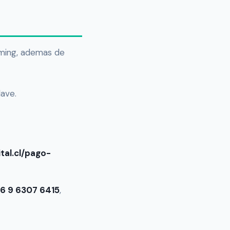
irming, ademas de
lave.
tal.cl/pago-
6 9 6307 6415
,