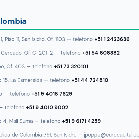
olombia
 Piso 11, San Isidro, Of. 1103 — telefono
+51 1 2423636
, Cercado, Of. C-201-2 — telefono
+51 54 608382
pe, Of. 403 — telefono
+51 73 320101
o 15, La Esmeralda — telefono
+51 44 724810
05 — telefono
+51 9 4018 7629
 — telefono
+51 9 4010 9002
o 4, Mall Suma — telefono
+51 9 6171 4259
blica de Colombia 791, San Isidro — jpoppe@eurocapital.c