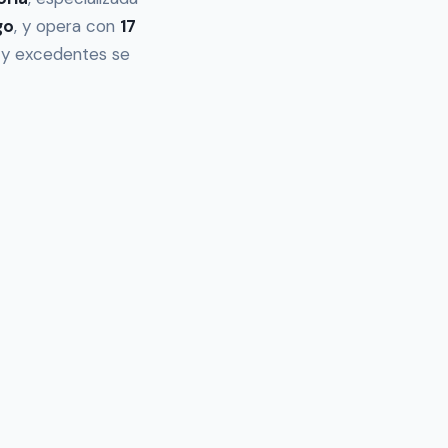
go
, y opera con
17
s y excedentes se