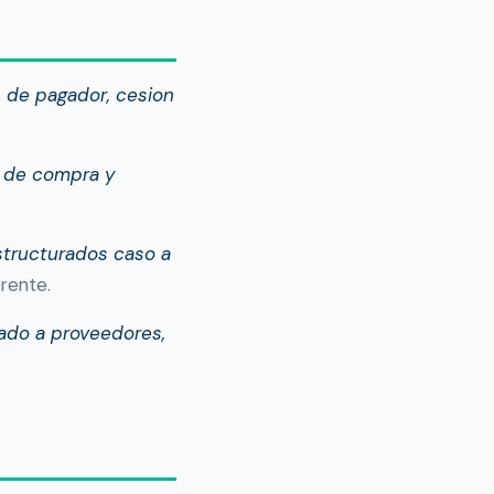
n de pagador, cesion
n de compra y
structurados caso a
erente.
pado a proveedores,