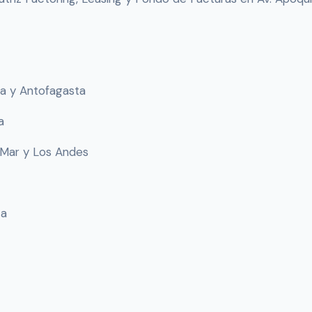
a y Antofagasta
a
l Mar y Los Andes
ca