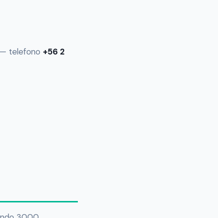
 — telefono
+56 2
uindo 3000