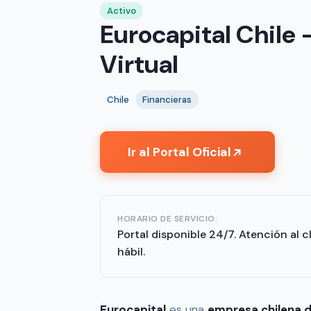
Activo
Eurocapital Chile 
Virtual
Chile
Financieras
Ir al Portal Oficial
↗
HORARIO DE SERVICIO:
Portal disponible 24/7. Atención al c
hábil.
Eurocapital
es una
empresa chilena d