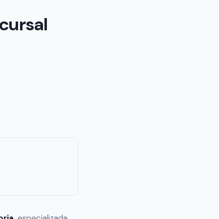
cursal
oria
, especializada