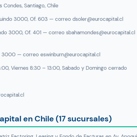
 Condes, Santiago, Chile
uindo 3000, Of. 603 — correo dsoler@eurocapital.cl
ndo 3000, Of. 401 — correo sbahamondes@eurocapital.cl
 3000 — correo eswinburn@eurocapital.cl
:00, Viernes 8:30 – 13:00, Sabado y Domingo cerrado
ocapital.cl
pital en Chile (17 sucursales)
atriz Factoring, Leasing y Fondo de Facturas en Av. Apoq