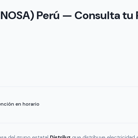
ENOSA) Perú — Consulta tu 
ención en horario
sa del grupo estatal
Distriluz
que distribuye electricidad