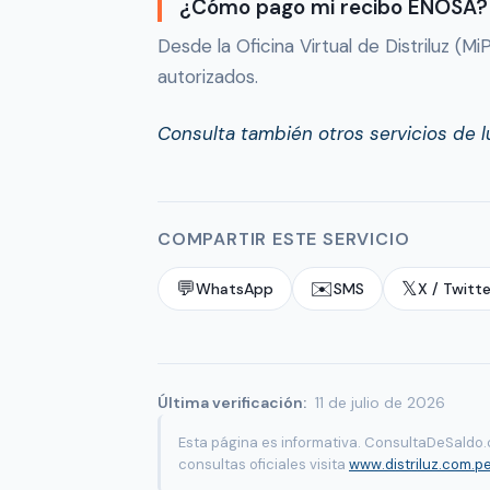
¿Cómo pago mi recibo ENOSA?
Desde la Oficina Virtual de Distriluz (
autorizados.
Consulta también otros servicios de l
COMPARTIR ESTE SERVICIO
💬
✉️
𝕏
WhatsApp
SMS
X / Twitte
Última verificación:
11 de julio de 2026
Esta página es informativa. ConsultaDeSaldo.
consultas oficiales visita
www.distriluz.com.p