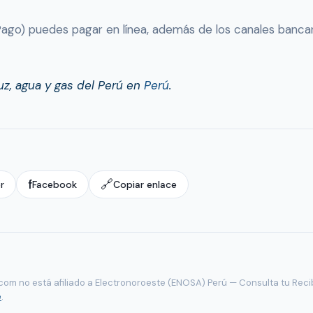
MiPago) puedes pagar en línea, además de los canales banca
uz, agua y gas del Perú en
Perú
.
f
🔗
r
Facebook
Copiar enlace
com no está afiliado a Electronoroeste (ENOSA) Perú — Consulta tu Reci
e
.