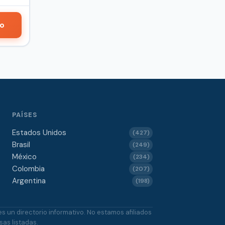
do
PAÍSES
Estados Unidos
(427)
Brasil
(249)
México
(234)
Colombia
(207)
Argentina
(198)
 un directorio informativo. No estamos afiliados
as listadas.