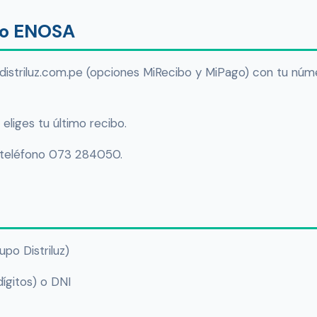
bo ENOSA
.distriluz.com.pe (opciones MiRecibo y MiPago) con tu núm
eliges tu último recibo.
 teléfono 073 284050.
upo Distriluz)
ígitos) o DNI