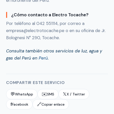
el nororiente del Perú.
¿Cómo contacto a Electro Tocache?
Por teléfono al 042 551114, por correo a
empresa@electrotocache.pe o en su oficina de Jr.
Bolognesi N° 290, Tocache.
Consulta también otros servicios de luz, agua y
gas del Perú en
Perú
.
COMPARTIR ESTE SERVICIO
💬
✉️
𝕏
WhatsApp
SMS
X / Twitter
f
🔗
Facebook
Copiar enlace