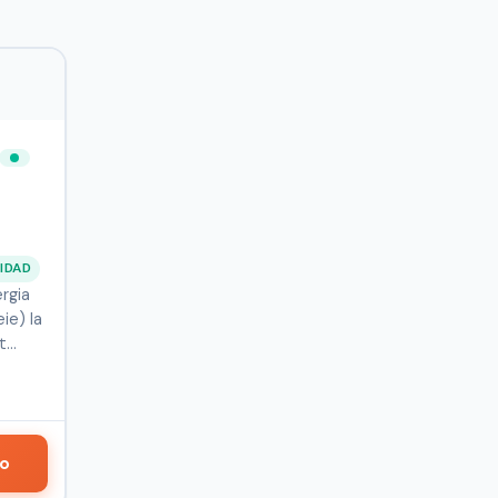
IDAD
rgia
ie) la
lt…
do