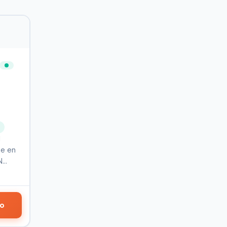
S
l
he en
N
do