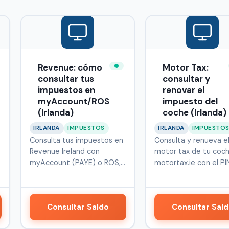
Revenue: cómo
Motor Tax:
consultar tus
consultar y
impuestos en
renovar el
myAccount/ROS
impuesto del
(Irlanda)
coche (Irlanda)
IRLANDA
IMPUESTOS
IRLANDA
IMPUESTO
Consulta tus impuestos en
Consulta y renueva e
Revenue Ireland con
motor tax de tu coc
myAccount (PAYE) o ROS,
motortax.ie con el PI
usando tu…
(últimos …
Consultar Saldo
Consultar Sal