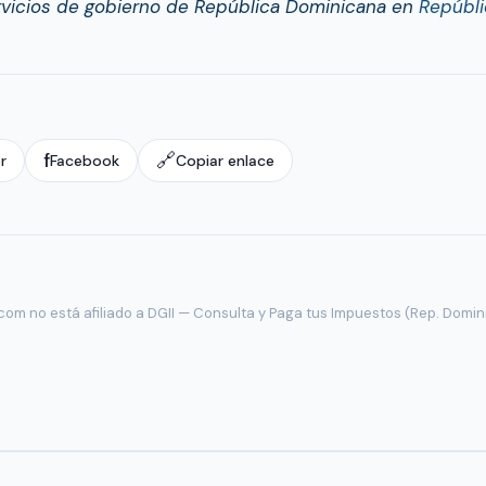
rvicios de gobierno de República Dominicana en
Repúbli
f
🔗
r
Facebook
Copiar enlace
com no está afiliado a DGII — Consulta y Paga tus Impuestos (Rep. Domin