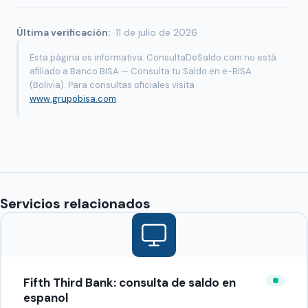
Última verificación:
11 de julio de 2026
Esta página es informativa. ConsultaDeSaldo.com no está
afiliado a Banco BISA — Consulta tu Saldo en e-BISA
(Bolivia). Para consultas oficiales visita
www.grupobisa.com
.
Servicios relacionados
Fifth Third Bank: consulta de saldo en
espanol