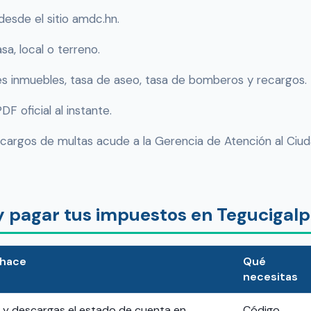
esde el sitio amdc.hn.
sa, local o terreno.
nes inmuebles, tasa de aseo, tasa de bomberos y recargos.
 oficial al instante.
scargos de multas acude a la Gerencia de Atención al Ciu
y pagar tus impuestos en Tegucigal
 hace
Qué
necesitas
 y descargas el estado de cuenta en
Código