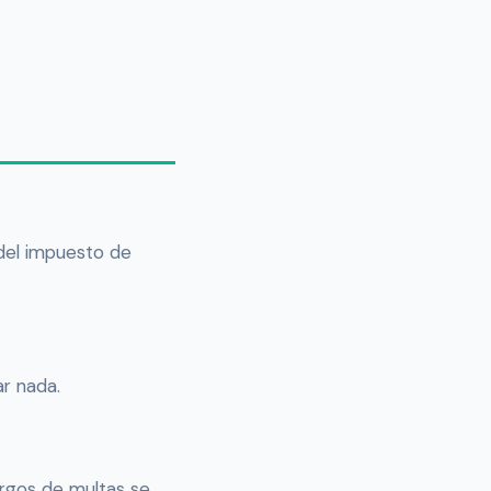
 del impuesto de
ar nada.
argos de multas se