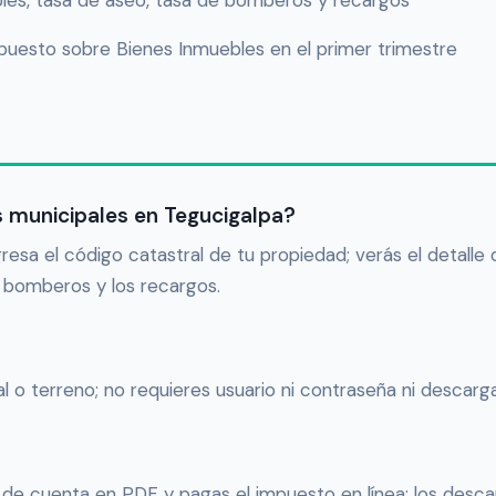
bles, tasa de aseo, tasa de bomberos y recargos
uesto sobre Bienes Inmuebles en el primer trimestre
 municipales en Tegucigalpa?
esa el código catastral de tu propiedad; verás el detalle
e bomberos y los recargos.
al o terreno; no requieres usuario ni contraseña ni descarg
o de cuenta en PDF y pagas el impuesto en línea; los desc