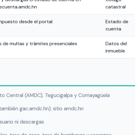
ecuenta.amdc.hn
catastral
impuesto desde el portal
Estado de
cuenta
 de multas y trámites presenciales
Datos del
inmueble
trito Central (AMDC), Tegucigalpa y Comayagüela
también gac.amdc.hn); sitio amdc.hn
usuario ni descargas