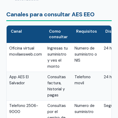
Canales para consultar AES EEO
Canal
Como
Requisitos
Dispon
consultar
Oficina virtual
Ingresas tu
Numero de
24 hora
movilaesweb.com
suministro
suministro o
y ves el
NIS
monto
App AES El
Consultas
Telefono
24 hora
Salvador
factura,
movil
historial y
pagas
Telefono 2506-
Consultas
Numero de
Segun h
9000
por el
suministro
centro de