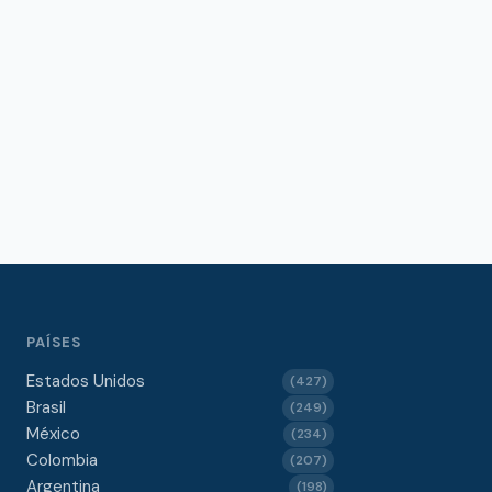
PAÍSES
Estados Unidos
(427)
Brasil
(249)
México
(234)
Colombia
(207)
Argentina
(198)