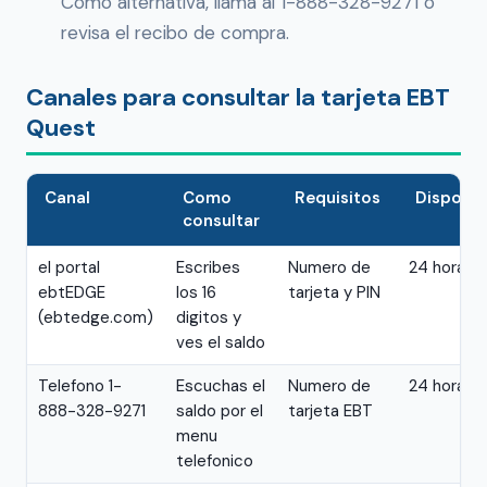
Como alternativa, llama al 1-888-328-9271 o
revisa el recibo de compra.
Canales para consultar la tarjeta EBT
Quest
Canal
Como
Requisitos
Disponib
consultar
el portal
Escribes
Numero de
24 horas
ebtEDGE
los 16
tarjeta y PIN
(ebtedge.com)
digitos y
ves el saldo
Telefono 1-
Escuchas el
Numero de
24 horas
888-328-9271
saldo por el
tarjeta EBT
menu
telefonico