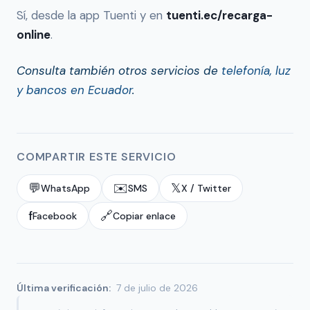
Sí, desde la app Tuenti y en
tuenti.ec/recarga-
online
.
Consulta también otros servicios de
telefonía, luz
y bancos en Ecuador
.
COMPARTIR ESTE SERVICIO
💬
✉️
𝕏
WhatsApp
SMS
X / Twitter
f
🔗
Facebook
Copiar enlace
Última verificación:
7 de julio de 2026