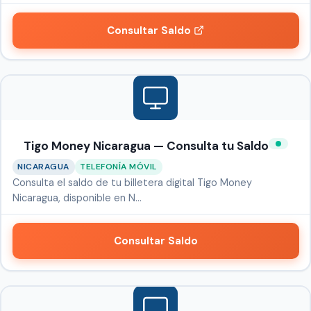
Consultar Saldo
Tigo Money Nicaragua — Consulta tu Saldo
NICARAGUA
TELEFONÍA MÓVIL
Consulta el saldo de tu billetera digital Tigo Money
Nicaragua, disponible en N…
Consultar Saldo