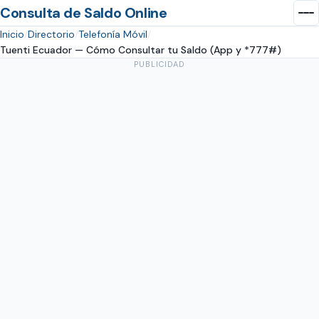
Consulta de Saldo Online
Inicio
Directorio
Telefonía Móvil
Tuenti Ecuador — Cómo Consultar tu Saldo (App y *777#)
PUBLICIDAD