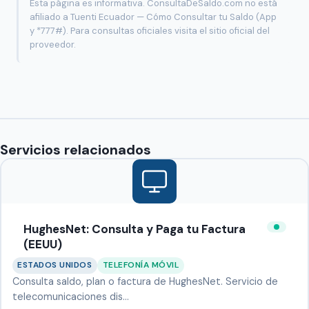
Esta página es informativa. ConsultaDeSaldo.com no está
afiliado a Tuenti Ecuador — Cómo Consultar tu Saldo (App
y *777#). Para consultas oficiales visita el sitio oficial del
proveedor.
Servicios relacionados
HughesNet: Consulta y Paga tu Factura
(EEUU)
ESTADOS UNIDOS
TELEFONÍA MÓVIL
Consulta saldo, plan o factura de HughesNet. Servicio de
telecomunicaciones dis…