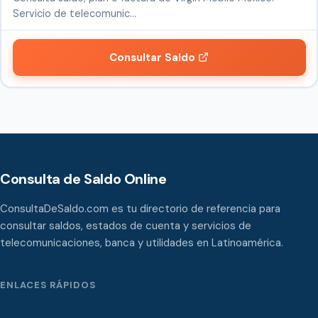
Servicio de telecomunic…
Consultar Saldo
Consulta de Saldo Online
ConsultaDeSaldo.com es tu directorio de referencia para
consultar saldos, estados de cuenta y servicios de
telecomunicaciones, banca y utilidades en Latinoamérica.
ENLACES RÁPIDOS