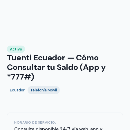
Activo
Tuenti Ecuador — Cómo
Consultar tu Saldo (App y
*777#)
Ecuador
Telefonía Móvil
HORARIO DE SERVICIO:
Consulta disponible 24/7 vía web, app y