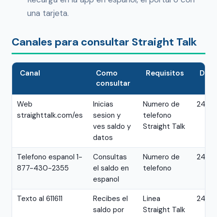
una tarjeta.
Canales para consultar Straight Talk
Canal
Como
Requisitos
Disp
consultar
Web
Inicias
Numero de
24 ho
straighttalk.com/es
sesion y
telefono
ves saldo y
Straight Talk
datos
Telefono espanol 1-
Consultas
Numero de
24 ho
877-430-2355
el saldo en
telefono
espanol
Texto al 611611
Recibes el
Linea
24 ho
saldo por
Straight Talk