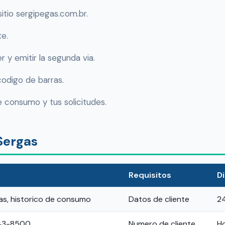
sitio sergipegas.com.br.
te.
r y emitir la segunda via.
 codigo de barras.
de consumo y tus solicitudes.
Sergas
Requisitos
Di
ras, historico de consumo
Datos de cliente
2
243-8500
Numero de cliente
Ho