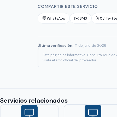
COMPARTIR ESTE SERVICIO
💬
✉️
𝕏
WhatsApp
SMS
X / Twitte
Última verificación:
11 de julio de 2026
Esta página es informativa. ConsultaDeSaldo.c
visita el sitio oficial del proveedor.
Servicios relacionados