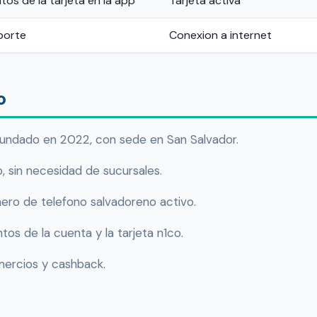
os de la tarjeta en la app
Tarjeta activa
porte
Conexion a internet
o
undado en 2022, con sede en San Salvador.
 sin necesidad de sucursales.
mero de telefono salvadoreno activo.
os de la cuenta y la tarjeta n1co.
mercios y cashback.