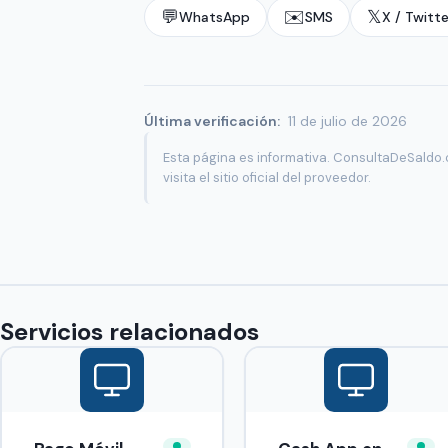
💬
✉️
𝕏
WhatsApp
SMS
X / Twitte
Última verificación:
11 de julio de 2026
Esta página es informativa. ConsultaDeSaldo.c
visita el sitio oficial del proveedor.
Servicios relacionados