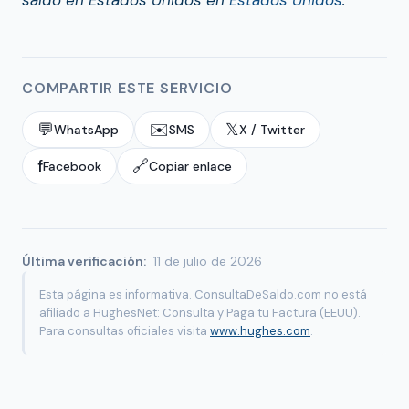
saldo en Estados Unidos en
Estados Unidos
.
COMPARTIR ESTE SERVICIO
💬
✉️
𝕏
WhatsApp
SMS
X / Twitter
f
🔗
Facebook
Copiar enlace
Última verificación:
11 de julio de 2026
Esta página es informativa. ConsultaDeSaldo.com no está
afiliado a HughesNet: Consulta y Paga tu Factura (EEUU).
Para consultas oficiales visita
www.hughes.com
.