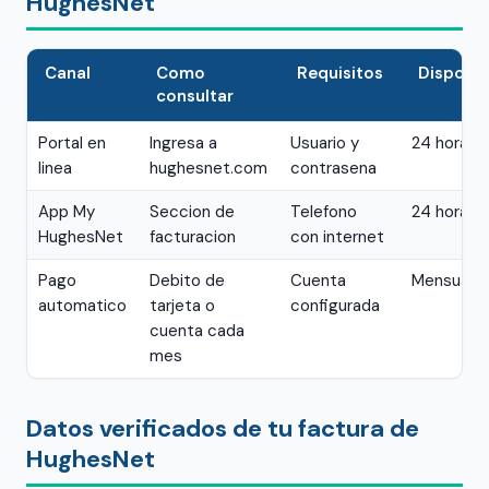
HughesNet
Canal
Como
Requisitos
Disponib
consultar
Portal en
Ingresa a
Usuario y
24 horas
linea
hughesnet.com
contrasena
App My
Seccion de
Telefono
24 horas
HughesNet
facturacion
con internet
Pago
Debito de
Cuenta
Mensual
automatico
tarjeta o
configurada
cuenta cada
mes
Datos verificados de tu factura de
HughesNet