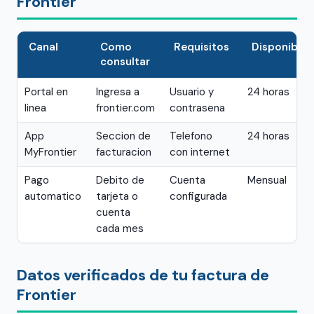
Frontier
Canal
Como
Requisitos
Disponibili
consultar
Portal en
Ingresa a
Usuario y
24 horas
linea
frontier.com
contrasena
App
Seccion de
Telefono
24 horas
MyFrontier
facturacion
con internet
Pago
Debito de
Cuenta
Mensual
automatico
tarjeta o
configurada
cuenta
cada mes
Datos verificados de tu factura de
Frontier