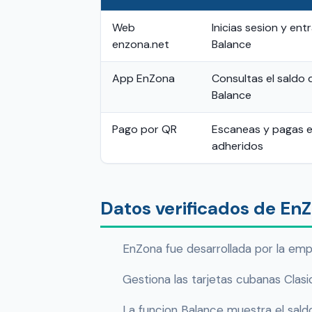
Web
Inicias sesion y ent
enzona.net
Balance
App EnZona
Consultas el saldo 
Balance
Pago por QR
Escaneas y pagas 
adheridos
Datos verificados de En
EnZona fue desarrollada por la emp
Gestiona las tarjetas cubanas Clasi
La funcion Balance muestra el saldo