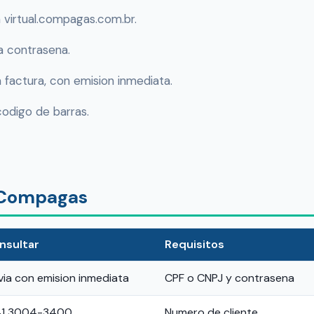
n virtual.compagas.com.br.
a contrasena.
 factura, con emision inmediata.
 codigo de barras.
r Compagas
nsultar
Requisitos
ia con emision inmediata
CPF o CNPJ y contrasena
 41 3004-3400
Numero de cliente