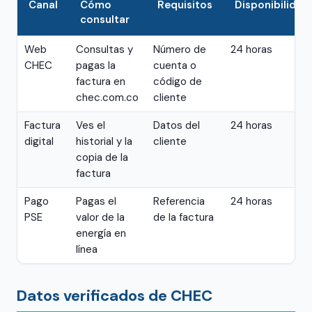
Canal
Cómo
Requisitos
Disponibilidad
consultar
Web
Consultas y
Número de
24 horas
CHEC
pagas la
cuenta o
factura en
código de
chec.com.co
cliente
Factura
Ves el
Datos del
24 horas
digital
historial y la
cliente
copia de la
factura
Pago
Pagas el
Referencia
24 horas
PSE
valor de la
de la factura
energía en
línea
Datos verificados de CHEC