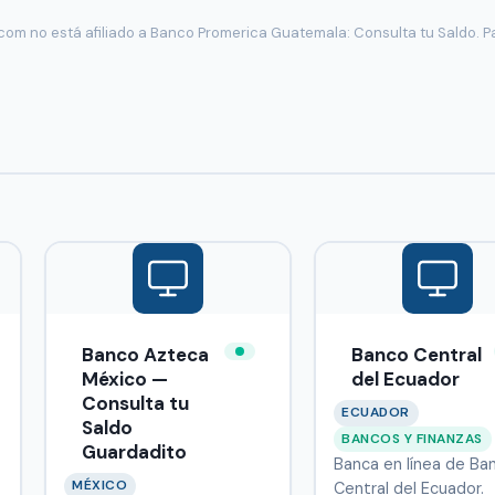
com no está afiliado a Banco Promerica Guatemala: Consulta tu Saldo. Pa
Banco Azteca
Banco Central
México —
del Ecuador
Consulta tu
ECUADOR
Saldo
BANCOS Y FINANZAS
Guardadito
Banca en línea de Ba
MÉXICO
Central del Ecuador.