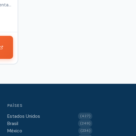
entas,
PAÍSES
Estados Unidos
(427)
Brasil
(249)
México
(234)