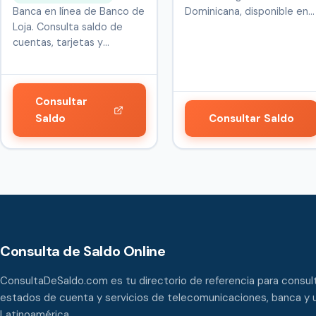
Banca en línea de Banco de
Dominicana, disponible en
Loja. Consulta saldo de
Repúbl…
cuentas, tarjetas y
servicio…
Consultar
Saldo
Consultar Saldo
Consulta de Saldo Online
ConsultaDeSaldo.com es tu directorio de referencia para consult
estados de cuenta y servicios de telecomunicaciones, banca y u
Latinoamérica.