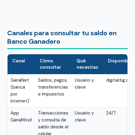
Canales para consultar tu saldo en
Banco Ganadero
Canal
Cómo
Qué
Disponibili
consultar
necesitas
GanaNet
Saldos, pagos,
Usuario y
digital.bg.c
(banca
transferencias
clave
por
e impuestos
internet)
App
Transacciones
Usuario y
24/7
GanaMovil
y consulta de
clave
saldo desde el
celular