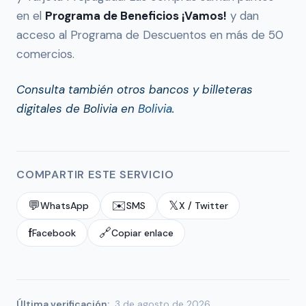
en el
Programa de Beneficios ¡Vamos!
y dan
acceso al Programa de Descuentos en más de 50
comercios.
Consulta también otros bancos y billeteras
digitales de Bolivia en
Bolivia
.
COMPARTIR ESTE SERVICIO
💬
✉️
𝕏
WhatsApp
SMS
X / Twitter
f
🔗
Facebook
Copiar enlace
Última verificación:
3 de agosto de 2026